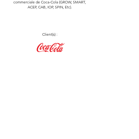
commerciale de Coca-Cola (GROW, SMART,
ACEP, CAB, IOP, SPIN, Etc).
Client(s) :
RETOUR
Mentions légales
Politique de confidentialité & Gestion des
Cookies
© 2024 – Voir le Jour – 11, rue Jean Jaurès – 92300 Levallois-Perret - France