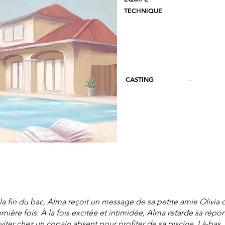
TECHNIQUE
-
CASTING
̀ la fin du bac, Alma reçoit un message de sa petite amie Olivia
mière fois. À la fois excitée et intimidée, Alma retarde sa répo
nviter chez un copain absent pour profiter de sa piscine. Là-bas,