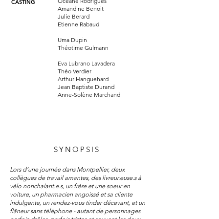
Océane Rodrigues
CASTING
Amandine Benoit
Julie Berard
Etienne Rabaud
Uma Dupin
Théotime Gulmann
Eva Lubrano Lavadera
Théo Verdier
Arthur Hanguehard
Jean Baptiste Durand
Anne-Solène Marchand
SYNOPSIS
Lors d’une journée dans Montpellier, deux
collègues de travail amantes, des livreur.euse.s à
vélo nonchalant.e.s, un frère et une soeur en
voiture, un pharmacien angoissé et sa cliente
indulgente, un rendez-vous tinder décevant, et un
flâneur sans téléphone - autant de personnages